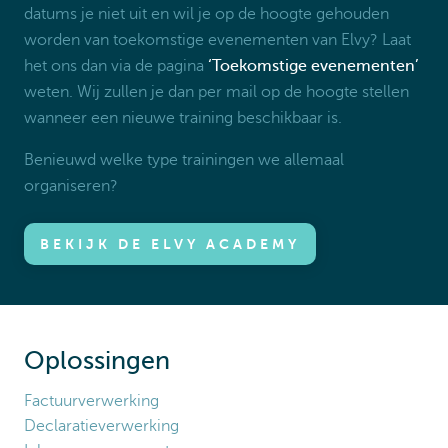
datums je niet uit en wil je op de hoogte gehouden
worden van toekomstige evenementen van Elvy? Laat
het ons dan via de pagina
‘Toekomstige evenementen’
weten. Wij zullen je dan per mail op de hoogte stellen
wanneer een nieuwe training beschikbaar is.
Benieuwd welke type trainingen we allemaal
organiseren?
BEKIJK DE ELVY ACADEMY
Oplossingen
Factuurverwerking
Declaratieverwerking