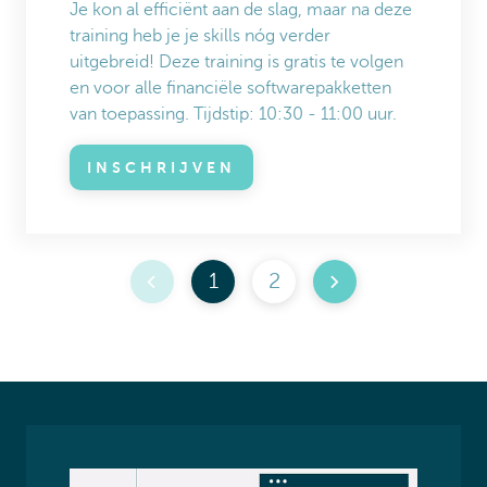
Je kon al efficiënt aan de slag, maar na deze
training heb je je skills nóg verder
uitgebreid! Deze training is gratis te volgen
en voor alle financiële softwarepakketten
van toepassing. Tijdstip: 10:30 - 11:00 uur.
INSCHRIJVEN
1
2