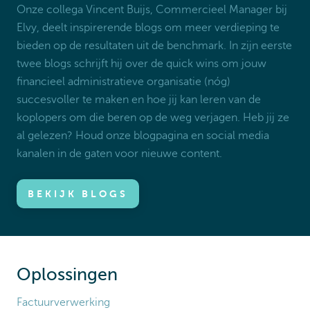
Onze collega Vincent Buijs, Commercieel Manager bij
Elvy, deelt inspirerende blogs om meer verdieping te
bieden op de resultaten uit de benchmark. In zijn eerste
twee blogs schrijft hij over de quick wins om jouw
financieel administratieve organisatie (nóg)
succesvoller te maken en hoe jij kan leren van de
koplopers om die beren op de weg verjagen. Heb jij ze
al gelezen? Houd onze blogpagina en social media
kanalen in de gaten voor nieuwe content.
BEKIJK BLOGS
Oplossingen
Factuurverwerking