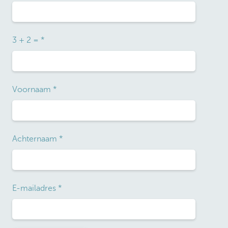
3 + 2 =
*
Voornaam
*
Achternaam
*
E-mailadres
*