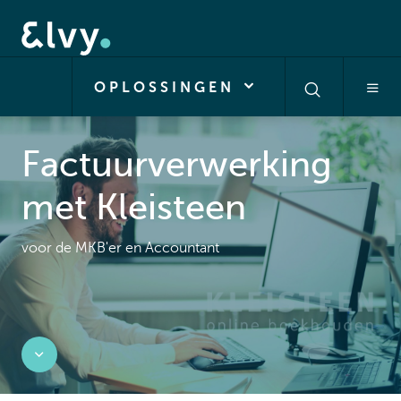
OPLOSSINGEN
Factuurverwerking
met Kleisteen
voor de MKB'er en Accountant