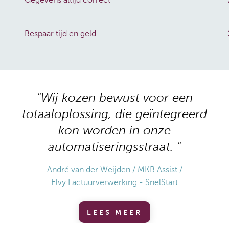
Gegevens altijd correct
Bespaar tijd en geld
Wij kozen bewust voor een
totaaloplossing, die geïntegreerd
i
kon worden in onze
automatiseringsstraat.
Elv
André van der Weijden
MKB Assist
Elvy Factuurverwerking - SnelStart
LEES MEER